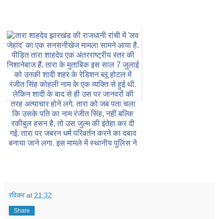
प
सं
द
रविकर
at
21:32
Share